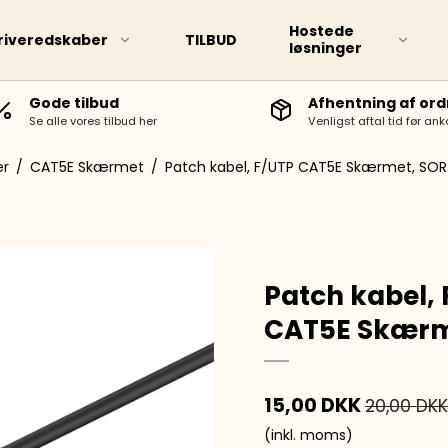
Hostede
riveredskaber
TILBUD
løsninger
Gode tilbud
Afhentning af ord
Se alle vores tilbud her
Venligst aftal tid før ank
d markere
Touch TWIN marker
er
/
CAT5E Skærmet
/
Patch kabel, F/UTP CAT5E Skærmet, SO
Patch kabel,
CAT5E Skærm
rpenne
15,00 DKK
20,00 DKK
epenne
(inkl. moms)