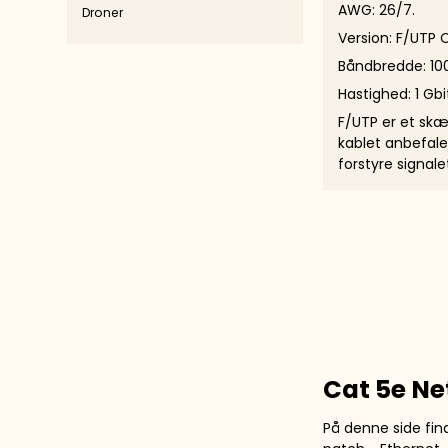
AWG: 26/7.
Droner
Version: F/UTP 
Båndbredde: 10
Hastighed: 1 Gbi
F/UTP er et skæ
kablet anbefal
forstyre signalet,
Cat 5e N
På denne side fin