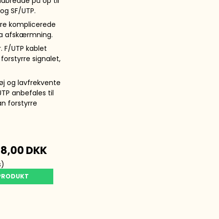
dbredde på op til
 og SF/UTP.
dre komplicerede
tra afskærmning.
. F/UTP kablet
rstyrre signalet,
j og lavfrekvente
TP anbefales til
n forstyrre
a
8,00 DKK
s)
 PRODUKT