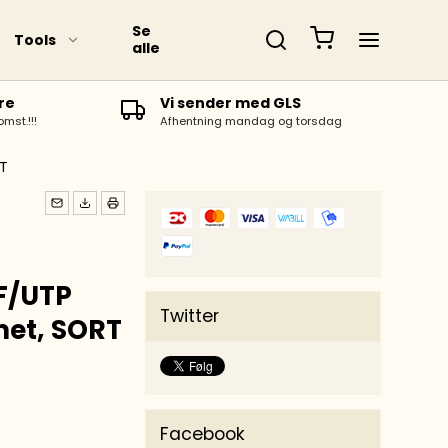
Se
Tools
alle
re
Vi sender med GLS
omst.!!!
Afhentning mandag og torsdag
RT
 F/UTP
Twitter
et, SORT
Facebook