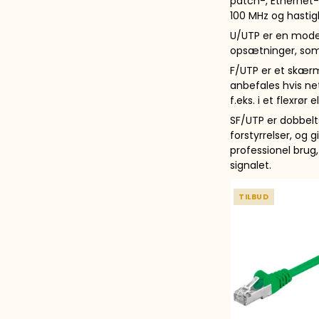
patch-, Ethernet-
100 MHz og hastigh
U/UTP er en mode
opsætninger, som 
F/UTP er et skærm
anbefales hvis n
f.eks. i et flexrør el
SF/UTP er dobbel
forstyrrelser, og
professionel brug
signalet.
TILBUD