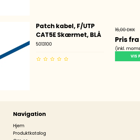
Patch kabel, F/UTP
16,00 DKK
CAT5E Skærmet, BLÅ
Pris fr
5013100
(inkl. mom
VIS
Navigation
Hjem
Produktkatalog