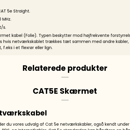
CAT 5e Straight.
0 MHz.
t/s.
rmet kabel (Folie). Typen beskytter mod højfrekvente forstyrrel
es hvis netværkskablet trækkes tæt sammen med andre kabler,
 f.eks i et flexrør eller lign.
Relaterede produkter
CAT5E Skærmet
etværkskabel
der du vores udvalg af Cat 5e netværkskabler, også kendt unde