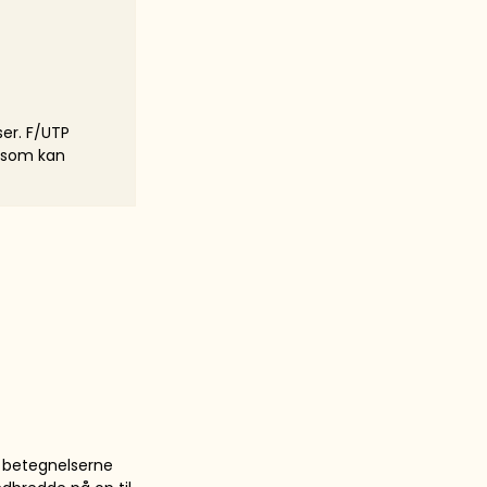
ser. F/UTP
 som kan
r betegnelserne