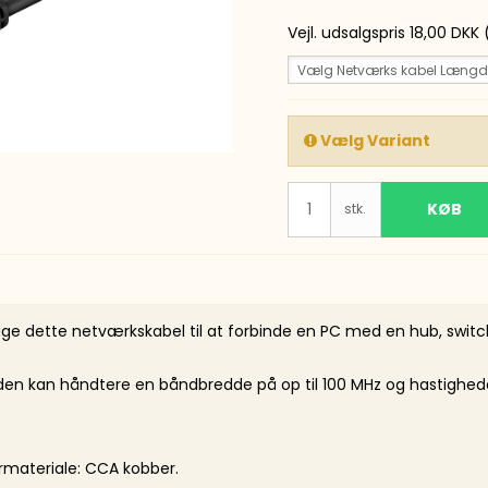
tmarkere
Vejl. udsalgspris 18,00 DKK
kmarkere
Vælg Netværks kabel Længd
A
Vælg Variant
KØB
stk.
uge dette netværkskabel til at forbinde en PC med en hub, swit
en kan håndtere en båndbredde på op til 100 MHz og hastigheder
rmateriale: CCA kobber.