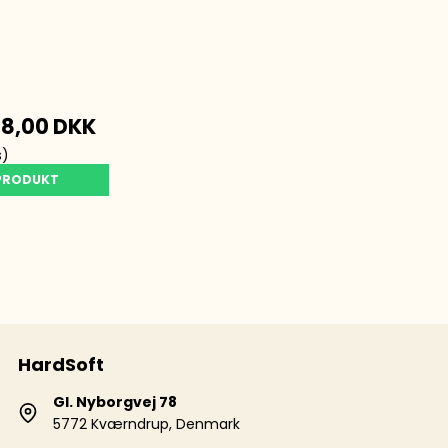
a
8,00 DKK
s)
 PRODUKT
HardSoft
Gl. Nyborgvej 78
5772 Kværndrup, Denmark