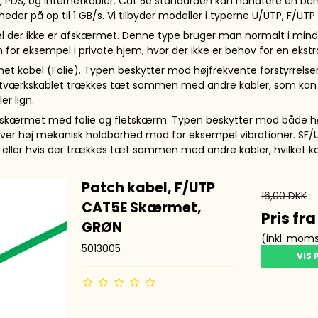
, PDS, og internetkabler. Cat 5e standarden kan håndtere en bån
eder på op til 1 GB/s. Vi tilbyder modeller i typerne U/UTP, F/UTP
l der ikke er afskærmet. Denne type bruger man normalt i min
for eksempel i private hjem, hvor der ikke er behov for en eks
et kabel (Folie). Typen beskytter mod højfrekvente forstyrrelser
etværkskablet trækkes tæt sammen med andre kabler, som kan fo
ler lign.
tskærmet med folie og fletskærm. Typen beskytter mod både hø
 giver høj mekanisk holdbarhed mod for eksempel vibrationer. SF/U
, eller hvis der trækkes tæt sammen med andre kabler, hvilket ka
Patch kabel, F/UTP
16,00 DKK
CAT5E Skærmet,
Pris fr
GRØN
(inkl. mom
5013005
VIS