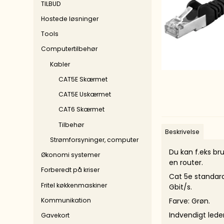
Pain
TILBUD
Finelinere
Hostede løsninger
Chal
Farvelægning
Tools
POSC
Diverse
Computertilbehør
Kabler
CAT5E Skærmet
CAT5E Uskærmet
CAT6 Skærmet
Tilbehør
Beskrivelse
Strømforsyninger, computer
Du kan f.eks br
Økonomi systemer
en router.
Forberedt på kriser
Cat 5e standard
Fritel køkkenmaskiner
Gbit/s.
Kommunikation
Farve: Grøn.
Indvendigt lede
Gavekort