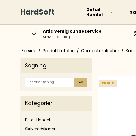
Detail
HardSoft
Sk
Handel
Altid venlig kundeservice
Skriv til os i dag
Paint Markers
Boar
Permanente Markers
Forside
/
Produktkatalog
/
Computertilbehør
/
Kabl
Special Markere
Søgning
Whiteboard markere
Gloss Paint Marker
SØG
TILBUD
Diverse
Kategorier
Overstregningspenne
Rolle
Detail Handel
Rollerballs og
Kugl
Skriveredskaber
kuglepenne