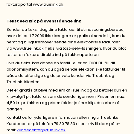
fakturaportal
www.truelink.dk
.
Tekst ved klik på ovenstående link
Sender du f.eks.i dag dine fakturaer til et indscaningsbureau,
hvor det pr. 1.7.2009 ikke længere er gratis at sende til, kan du
nemt og billigt fremover sende dine elektroniske fakturaer
via
www.truelink.dk
, f.eks. via tast-selv-løsningen, hvor du blot
taster din faktura direkte ind på fakturaportalen.
Hvis du f.eks. kan danne en fastfil- eller en OIOUBL-fil i dit
økonomisystem, kan du også sende elektroniske fakturaer til
både de offentlige og de private kunder via TrueLink og
TrueLink-klienten.
Det er
gratis
at blive medlem af Truelink og du betaler kun en
klip-afgift pr. faktura, som du sender igennem. Prisen er max.
4,50 kr. pr. faktura og prisen falder jo flere klip, du køber af
gangen.
Kontakt os for yderligere information eller ring til TrueLinks
Kundecenter på telefon 79 30 78 33 eller skriv til dem på e-
mail:
kundecenter@truelink.dk
.