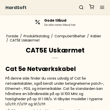
HardSoft
Gode tilbud
Se alle vores tilbud her
Forside
/
Produktkatalog
/
Computertilbehør
/
Kabler
/
CAT5E Uskærmet
CAT5E Uskærmet
Cat 5e Netværkskabel
På denne side finder du vores udvalg af Cat 5e
netværkskabler, også kendt under betegnelserne patch-,
Ethernet-, PDS, og internetkabler. Cat 5e standarden kan
håndtere en båndbredde på op til 100 MHz og
hastigheder på op til 1 GB/s. Vi tilbyder modeller i typerne
U/UTP, F/UTP og SF/UTP.