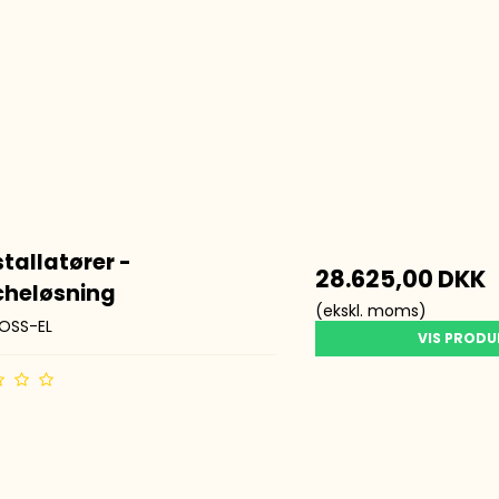
stallatører -
28.625,00 DKK
cheløsning
(ekskl. moms)
OSS-EL
VIS PROD