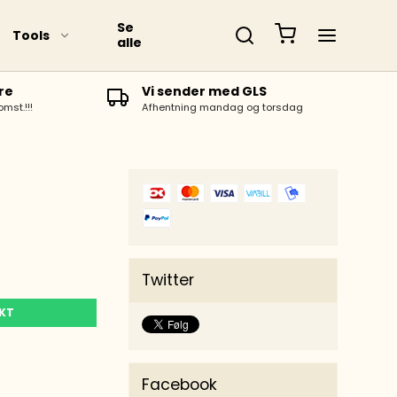
Se
Tools
alle
re
Vi sender med GLS
omst.!!!
Afhentning mandag og torsdag
Twitter
UKT
Facebook