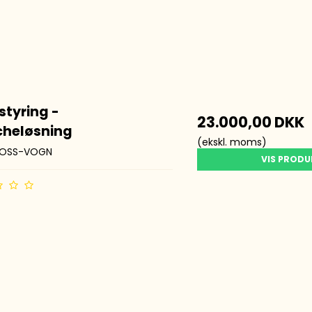
tmarkere
kmarkere
A
tyring -
23.000,00 DKK
cheløsning
(ekskl. moms)
BOSS-VOGN
VIS PROD