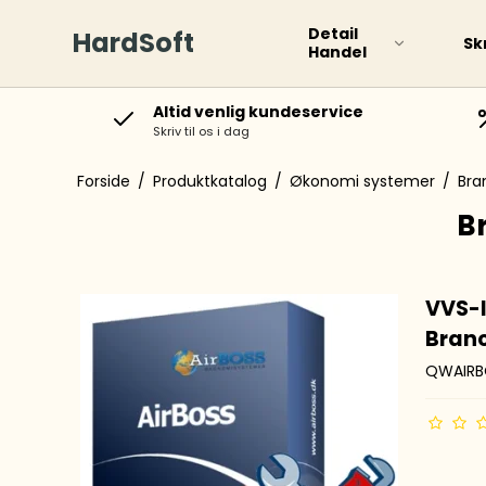
Detail
HardSoft
Sk
Handel
Altid venlig kundeservice
Skriv til os i dag
Paint Markers
Boar
Permanente Markers
Forside
/
Produktkatalog
/
Økonomi systemer
/
Bra
Special Markere
B
Whiteboard markere
Gloss Paint Marker
VVS-I
Diverse
Bran
QWAIRB
Overstregningspenne
Rolle
Rollerballs og
Kugl
kuglepenne