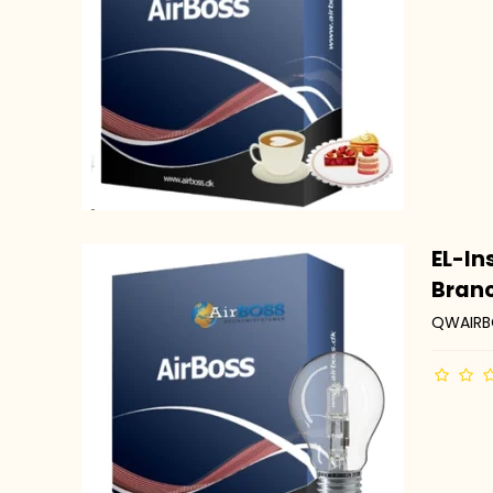
EL-In
Bran
QWAIRB