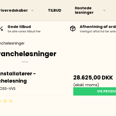
Hostede
riveredskaber
TILBUD
løsninger
Gode tilbud
Afhentning af ord
Se alle vores tilbud her
Venligst aftal tid før ank
d markere
Touch TWIN marker
ncheløsninger
rancheløsninger
nstallatører -
28.625,00 DKK
cheløsning
(ekskl. moms)
OSS-VVS
VIS PROD
rpenne
epenne