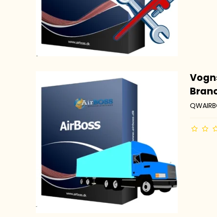
Pain
Finelinere
Chal
Farvelægning
POSC
Diverse
Vogns
Bran
QWAIR