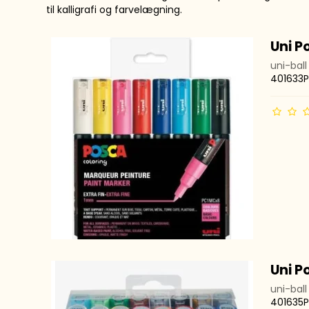
Pain
til kalligrafi og farvelægning.
Finelinere
Chal
Farvelægning
Uni P
POSC
Diverse
uni-ball
401633P
Uni P
uni-ball
401635P