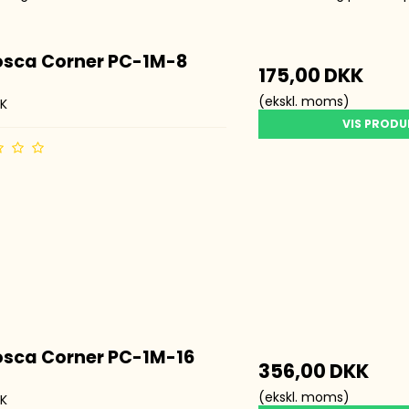
tmarkere
kmarkere
osca Corner PC-1M-8
A
175,00 DKK
(ekskl. moms)
K
VIS PROD
osca Corner PC-1M-16
356,00 DKK
(ekskl. moms)
K