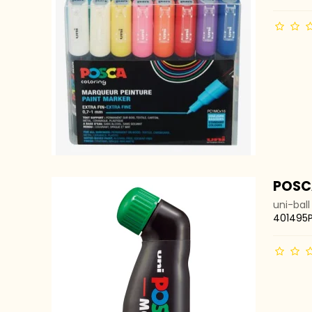
POSC
uni-ball
401495