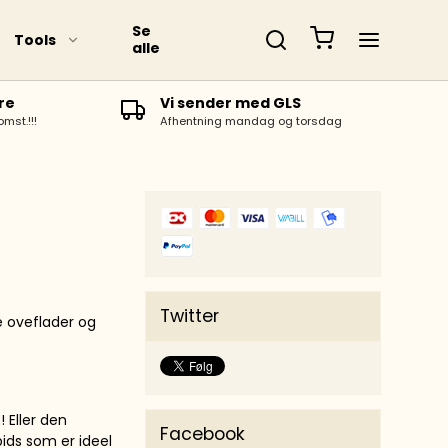
Se
Tools
alle
re
Vi sender med GLS
omst.!!!
Afhentning mandag og torsdag
Twitter
e oveflader og
 Eller den
Facebook
ids som er ideel