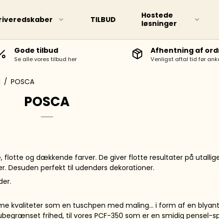
Hostede
riveredskaber
TILBUD
løsninger
Gode tilbud
Afhentning af ord
Se alle vores tilbud her
Venligst aftal tid før ank
d markere
Touch TWIN marker
l
/
POSCA
POSCA
lotte og dækkende farver. De giver flotte resultater på utallig
r. Desuden perfekt til udendørs dekorationer.
der.
rpenne
me kvaliteter som en tuschpen med maling… i form af en blyant!
epenne
begrænset frihed, til vores PCF-350 som er en smidig pensel-sp