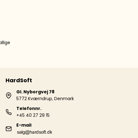
llige
HardSoft
Gl. Nyborgvej 78
5772 Kværndrup, Denmark
Telefonnr.
+45 40 27 29 15
E-mail