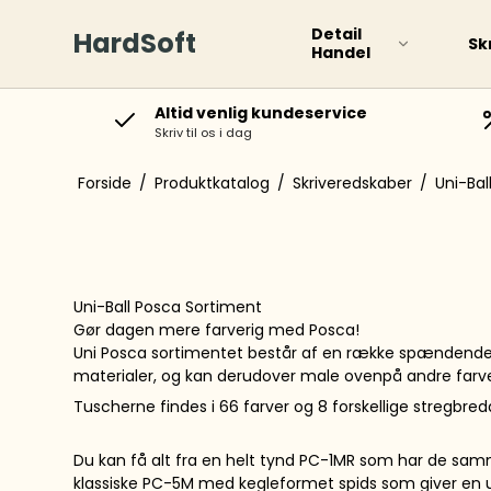
Detail
HardSoft
Sk
Handel
Altid venlig kundeservice
Skriv til os i dag
Paint Markers
Boar
Permanente Markers
Forside
/
Produktkatalog
/
Skriveredskaber
/
Uni-Bal
Special Markere
Whiteboard markere
Gloss Paint Marker
Uni-Ball Posca Sortiment
Diverse
Gør dagen mere farverig med Posca!
Uni Posca sortimentet består af en række spændende, f
materialer, og kan derudover male ovenpå andre farve
Tuscherne findes i 66 farver og 8 forskellige stregbred
Overstregningspenne
Rolle
Du kan få alt fra en helt tynd PC-1MR som har de sam
Rollerballs og
Kugl
kuglepenne
klassiske PC-5M med kegleformet spids som giver en u