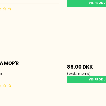
VIS PROD
A MOP'R
85,00 DKK
(ekskl. moms)
PK
VIS PROD