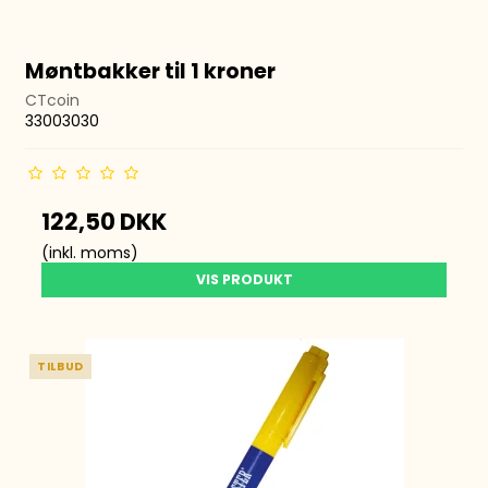
Møntbakker til 1 kroner
CTcoin
33003030
122,50 DKK
(inkl. moms)
VIS PRODUKT
TILBUD