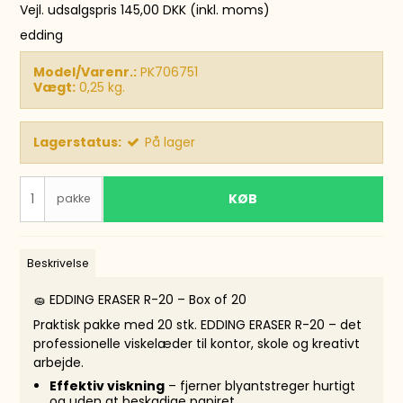
Vejl. udsalgspris 145,00 DKK
(inkl. moms)
edding
Model/Varenr.:
PK706751
Vægt:
0,25
kg.
Lagerstatus:
På lager
KØB
pakke
Beskrivelse
🧽 EDDING ERASER R-20 – Box of 20
Praktisk pakke med 20 stk. EDDING ERASER R-20 – det
professionelle viskelæder til kontor, skole og kreativt
arbejde.
Effektiv viskning
– fjerner blyantstreger hurtigt
og uden at beskadige papiret.