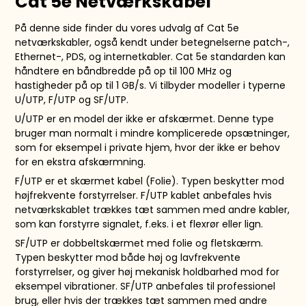
Cat 5e Netværkskabel
På denne side finder du vores udvalg af Cat 5e
netværkskabler, også kendt under betegnelserne patch-,
Ethernet-, PDS, og internetkabler. Cat 5e standarden kan
håndtere en båndbredde på op til 100 MHz og
hastigheder på op til 1 GB/s. Vi tilbyder modeller i typerne
U/UTP, F/UTP og SF/UTP.
U/UTP er en model der ikke er afskærmet. Denne type
bruger man normalt i mindre komplicerede opsætninger,
som for eksempel i private hjem, hvor der ikke er behov
for en ekstra afskærmning.
F/UTP er et skærmet kabel (Folie). Typen beskytter mod
højfrekvente forstyrrelser. F/UTP kablet anbefales hvis
netværkskablet trækkes tæt sammen med andre kabler,
som kan forstyrre signalet, f.eks. i et flexrør eller lign.
SF/UTP er dobbeltskærmet med folie og fletskærm.
Typen beskytter mod både høj og lavfrekvente
forstyrrelser, og giver høj mekanisk holdbarhed mod for
eksempel vibrationer. SF/UTP anbefales til professionel
brug, eller hvis der trækkes tæt sammen med andre