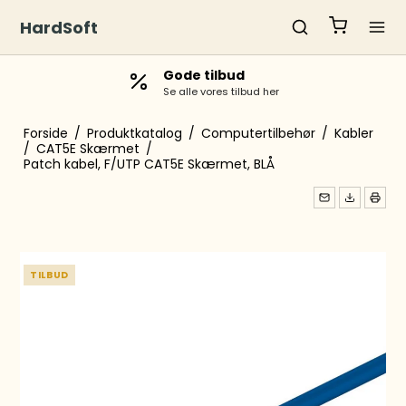
HardSoft
Gode tilbud
Se alle vores tilbud her
Forside
/
Produktkatalog
/
Computertilbehør
/
Kabler
/
CAT5E Skærmet
/
Patch kabel, F/UTP CAT5E Skærmet, BLÅ
TILBUD