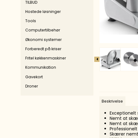
Pain
TILBUD
Finelinere
Hostede løsninger
Chal
Farvelægning
Tools
POSC
Diverse
Computertilbehør
Økonomi systemer
Forberedt på kriser
Fritel køkkenmaskiner
Kommunikation
Gavekort
Droner
Beskrivelse
Exceptionelt
Nemt at skær
Nemt at skær
Professione
Skærer nemt 