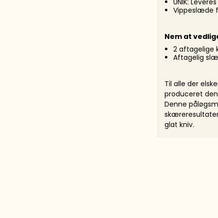
UNIK: Leveres
Vippeslæde f
Nem at vedlig
2 aftagelige k
Aftagelig sl
Til alle der els
produceret den 
Denne påløgsmas
skæreresultater.
glat kniv.