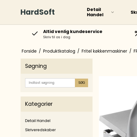
Detail
HardSoft
Sk
Handel
Altid venlig kundeservice
Skriv til os i dag
Paint Markers
Boar
Permanente Markers
Forside
/
Produktkatalog
/
Fritel køkkenmaskiner
/
F
Special Markere
Søgning
Whiteboard markere
Gloss Paint Marker
SØG
Diverse
Kategorier
Overstregningspenne
Rolle
Detail Handel
Rollerballs og
Kugl
Skriveredskaber
kuglepenne