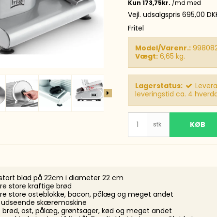
tmarkere
Vejl. udsalgspris 695,00 DK
kmarkere
Fritel
A
Model/Varenr.:
99808
Vægt:
6,65
kg.
Lagerstatus:
Levera
leveringstid ca. 4 hverd
KØB
stk.
 stort blad på 22cm i diameter 22 cm
e store kraftige brød
e store osteblokke, bacon, pålæg og meget andet
lt udseende skæremaskine
brød, ost, pålæg, grøntsager, kød og meget andet