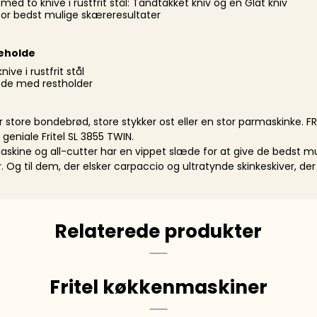
 med to knive i rustfrit stål: Tandtakket kniv og en Glat kniv
or bedst mulige skæreresultater
eholde
nive i rustfrit stål
æde med restholder
ker store bondebrød, store stykker ost eller en stor parmaskinke. FR
geniale Fritel SL 3855 TWIN.
kine og all-cutter har en vippet slæde for at give de bedst m
 Og til dem, der elsker carpaccio og ultratynde skinkeskiver, der 
Relaterede produkter
Fritel køkkenmaskiner