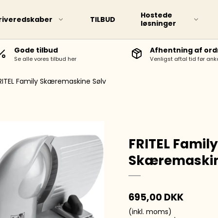
Hostede
riveredskaber
TILBUD
løsninger
Gode tilbud
Afhentning af ord
Se alle vores tilbud her
Venligst aftal tid før ank
d markere
Touch TWIN marker
RITEL Family Skæremaskine Sølv
FRITEL Family
Skæremaskin
rpenne
695,00 DKK
epenne
(inkl. moms)