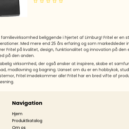
sk familievirksomhed beliggende i hjertet af Limburg! Fritel er en s
enerationer. Med mere end 25 års erfaring og som markedsleder in
er Fritel på kvalitet, design, funktionalitet og innovation på den
hed på den anden.
nskabelig virksomhed, der også ønsker at inspirere, skabe et sam
mad, madlavning og bagning. Uanset om du er en hobbykok, stud
stemor, Fritel imødekommer alle! Fritel har en bred vifte af produ
løsning.
Navigation
Hjem
Produktkatalog
Om os