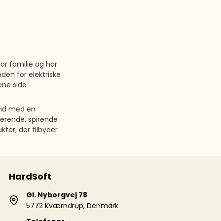
tor familie og har
den for elektriske
 ene side
fund med en
erende, spirende
kter, der tilbyder
HardSoft
Gl. Nyborgvej 78
5772 Kværndrup, Denmark