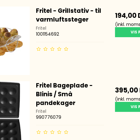
Fritel - Grillstativ - til
194,00
varmluftssteger
(inkl. mom
Fritel
VIS
1001154692
Fritel Bageplade -
395,00
Blinis / Små
(inkl. mom
pandekager
VIS
Fritel
990776079