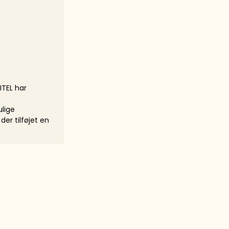
ITEL har
ulige
der tilføjet en