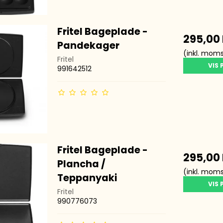
Fritel Bageplade -
295,00
Pandekager
(inkl. mom
Fritel
VIS
991642512
Fritel Bageplade -
295,00
Plancha /
(inkl. mom
Teppanyaki
VIS
Fritel
990776073