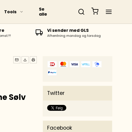
Se
Tools
alle
re
Vi sender med GLS
omst.!!!
Afhentning mandag og torsdag
Twitter
e Sølv
Facebook