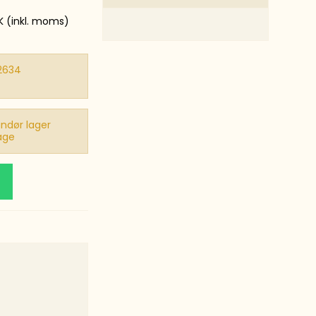
K
(inkl. moms)
2634
ndør lager
age